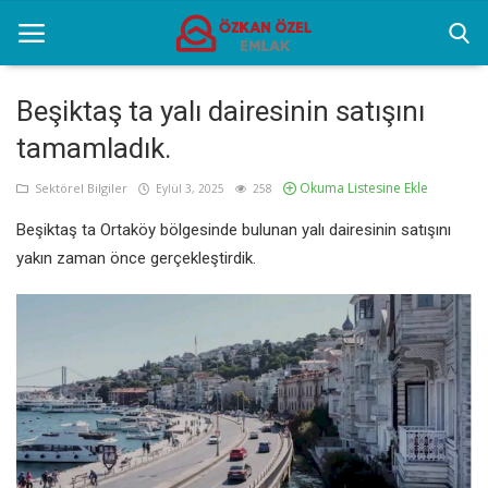
Beşiktaş ta yalı dairesinin satışını
tamamladık.
Anasayfa
Okuma Listesine Ekle
Sektörel Bilgiler
Eylül 3, 2025
258
Selenium Twins
Beşiktaş ta Ortaköy bölgesinde bulunan yalı dairesinin satışını
Popüler Yerler
yakın zaman önce gerçekleştirdik.
Sektörel Bilgiler
İletişim
Türkçe