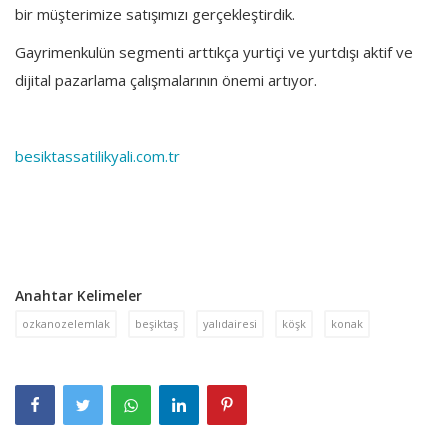
bir müşterimize satışımızı gerçekleştirdik.
Gayrimenkulün segmenti arttıkça yurtiçi ve yurtdışı aktif ve
dijital pazarlama çalışmalarının önemi artıyor.
besiktassatilikyali.com.tr
Anahtar Kelimeler
ozkanozelemlak
beşiktaş
yalıdairesi
köşk
konak