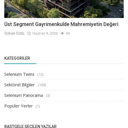
Üst Segment Gayrimenkulde Mahremiyetin Değeri
Özkan ÖZEL
Haziran 9, 2026
49
KATEGORILER
Selenium Twins
(12)
Sektörel Bilgiler
(109)
Selenium Panorama
(3)
Popüler Yerler
(1)
RASTGELE SEÇILEN YAZILAR