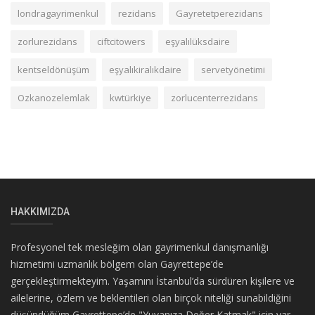
londragayrimenkul
rezidans
Gayretetperezidans
zorlurezidans
ciftcitowers
eşyalılüksdaire
kentseldönüşüm
eşyalıkiralıkdaire
servetyönetimi
Ozkanozelemlak
kwtürkiye
zorlucenterrezidans
HAKKIMIZDA
Profesyonel tek mesleğim olan gayrimenkul danışmanlığı
hizmetimi uzmanlık bölgem olan Gayrettepe’de
gerçekleştirmekteyim. Yaşamını İstanbul’da sürdüren kişilere ve
ailelerine, özlem ve beklentileri olan birçok niteliği sunabildiğini
düşündüğüm Gayrettepe’de "Yuvanıza Değer Katmak" için var