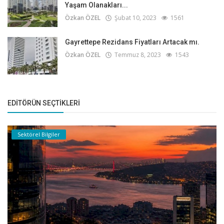
Yaşam Olanakları...
Özkan ÖZEL
Şubat 10, 2023
1561
Gayrettepe Rezidans Fiyatları Artacak mı.
Özkan ÖZEL
Temmuz 8, 2023
1543
EDITÖRÜN SEÇTIKLERI
Sektörel Bilgiler