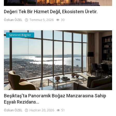
Değeri Tek Bir Hizmet Değil, Ekosistem Üretir.
Özkan ÖZEL
Temmuz 5, 2026
30
Sektörel Bilgiler
Beşiktaş’ta Panoramik Boğaz Manzarasına Sahip
Eşyalı Rezidans...
Özkan ÖZEL
Haziran 20, 2026
51