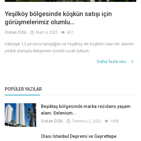
Yeşilköy bölgesinde köşkün satışı için
görüşmelerimiz olumlu...
Özkan ÖZEL
Mart 4, 2025
427
Yaklaşık 1,5 yıl önce tanıştığım ve Yeşilköy de köşkleri olan bir ailenin
yetkili olanıyla iletişimimi sürekli sıcak tuttum.
Daha fazla oku
POPÜLER YAZILAR
Beşiktaş bölgesinde marka rezidans yaşam
alanı: Selenium...
Özkan ÖZEL
Temmuz 2, 2022
1895
Olası İstanbul Depremi ve Gayrettepe