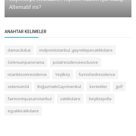
Alternatif mi?
ANAHTAR KELIMELER
damacdubai
midpointistanbul ;gayrettepesatılıkdaire
Seleniumpanorama
polatresidenceexclusive
istanbloomresidence
Yeşilköy
furnishedresidence
selenium34
BoğazHattıGayrimenkul
kentetiler
golf
fairmontquasaristanbul
satılıkdaire
beşiktaşvilla
eşyalıkiralıkdaire