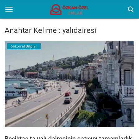
Anahtar Kelime : yalıdairesi
Anasayfa
Sektörel Bilgiler
Selenium Twins
Popüler Yerler
Sektörel Bilgiler
İletişim
Türkçe
Beşiktaş ta yalı dairesinin satışını tamamladık.