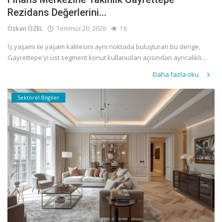
Rezidans Değerlerini...
Özkan ÖZEL
Temmuz 20, 2026
18
İş yaşamı ile yaşam kalitesini aynı noktada buluşturan bu denge,
Gayrettepe'yi üst segment konut kullanıcıları açısından ayrıcalıklı...
Daha fazla oku
Sektörel Bilgiler