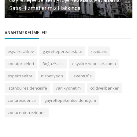
Gayrettepe de Yeni Proje Rezidans Pazarlama
Satış Hizmetlerimiz Hakkında
ANAHTAR KELIMELER
eşyalıkiralıkev
gayretteperealestate
rezidans
konutprojeleri
BoğazYalısı
esyalirezidanskiralama
expertrealtor
nisbetiyeon
LeventOfis
istanbulresidencelife
varlıkyönetimi
coldwellbanker
zorluresidence
gayrettepekentseldönüşüm
zorlucenterrezidans