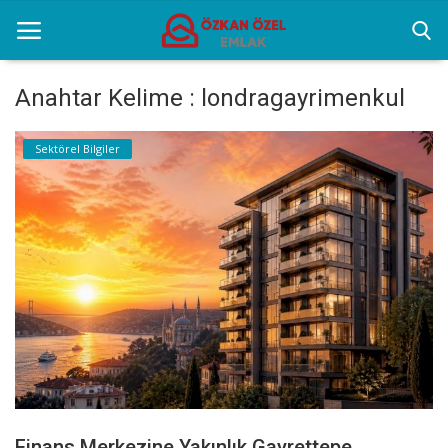
Anahtar Kelime : londragayrimenkul
Anasayfa
Sektörel Bilgiler
Selenium Twins
Popüler Yerler
Sektörel Bilgiler
İletişim
Türkçe
Finans Merkezine Yakınlık Gayrettepe