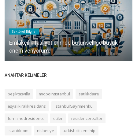
Sektörel Bilgiler
Emlakçılık faaliyetlerimde bütünselliğe büyük
önem veriyorum.
ANAHTAR KELIMELER
beşiktaşvilla
midpointistanbul
satılıkdaire
eşyalıkiralıkrezidans
İstanbulGayrimenkul
furnishedresidence
etiler
residencerealtor
istanbloom
nisbetiye
turkishcitizenship