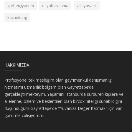
gurbetçiyatırım
esyalikiralama
villayasami
kocholding
HAKKIMIZDA
Profesyonel tek mesleğim olan gayrimenkul danışmanlığı
hizmetimi uzmanlık bölgem olan Gayrettepe’de
gerçekleştirmekteyim. Yaşamını İstanbul’da sürdüren kişilere ve
ailelerine, özlem ve beklentileri olan birçok niteliği sunabildiğini
düşündüğüm Gayrettepe’de "Yuvanıza Değer Katmak" için var
gücümle çalışıyorum.