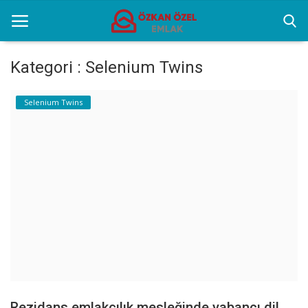
Kategori : Selenium Twins
Anasayfa
Selenium Twins
Selenium Twins
Popüler Yerler
Sektörel Bilgiler
İletişim
Türkçe
Rezidans emlakçılık mesleğinde yabancı dil