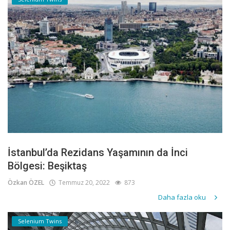
İstanbul’da Rezidans Yaşamının da İnci
Bölgesi: Beşiktaş
Özkan ÖZEL
Temmuz 20, 2022
873
Daha fazla oku
Selenium Twins