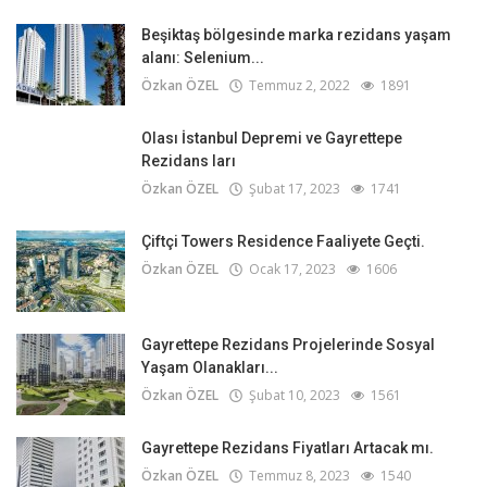
Beşiktaş bölgesinde marka rezidans yaşam
alanı: Selenium...
Özkan ÖZEL
Temmuz 2, 2022
1891
Olası İstanbul Depremi ve Gayrettepe
Rezidans ları
Özkan ÖZEL
Şubat 17, 2023
1741
Çiftçi Towers Residence Faaliyete Geçti.
Özkan ÖZEL
Ocak 17, 2023
1606
Gayrettepe Rezidans Projelerinde Sosyal
Yaşam Olanakları...
Özkan ÖZEL
Şubat 10, 2023
1561
Gayrettepe Rezidans Fiyatları Artacak mı.
Özkan ÖZEL
Temmuz 8, 2023
1540