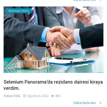
Selenium Twins
Selenium Panorama’da rezidans dairesi kiraya
verdim.
Özkan ÖZEL
Ağustos 8, 2022
886
Daha fazla oku