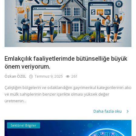
Emlakçılık faaliyetlerimde bütünselliğe büyük
önem veriyorum.
Özkan ÖZEL
Temmuz 9, 2025
261
Çalıştığım bölgelerin ve odaklandığım gayrimenkul kategorilerinin alıcı
ve mülk sahiplerinin benzer içerikte olması yüksek değer
üretmenin...
Daha fazla oku
Sektörel Bilgiler