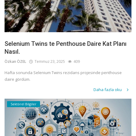
Selenium Twins te Penthouse Daire Kat Planı
Nasıl.
Özkan ÖZEL
Temmuz 23, 2025
409
Hafta sonunda Selenium Twins rezidans projesinde penthouse
daire gördüm.
Daha fazla oku
Sektörel Bilgiler