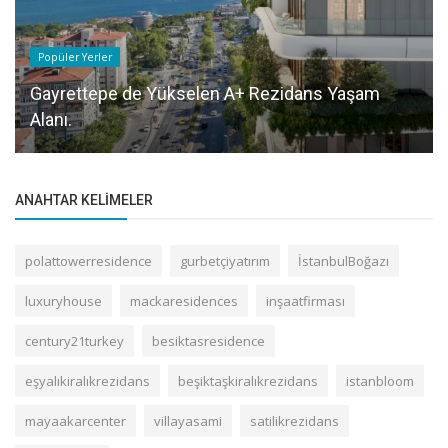
Popüler Yerler
Gayrettepe de Yükselen A+ Rezidans Yaşam
Alanı.
ANAHTAR KELIMELER
polattowerresidence
gurbetçiyatırım
İstanbulBoğazı
luxuryhouse
mackaresidences
inşaatfirması
century21turkey
besiktasresidence
eşyalıkiralıkrezidans
beşiktaşkiralıkrezidans
istanbloom
mayaakarcenter
villayasami
satilikrezidans