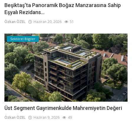
Beşiktaş’ta Panoramik Boğaz Manzarasına Sahip
Eşyalı Rezidans...
Özkan ÖZEL
Haziran 20, 2026
51
Sektörel Bilgiler
Üst Segment Gayrimenkulde Mahremiyetin Değeri
Özkan ÖZEL
Haziran 9, 2026
49