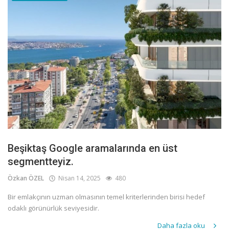
Beşiktaş Google aramalarında en üst
segmentteyiz.
Özkan ÖZEL
Nisan 14, 2025
480
Bir emlakçının uzman olmasının temel kriterlerinden birisi hedef
odaklı görünürlük seviyesidir.
Daha fazla oku