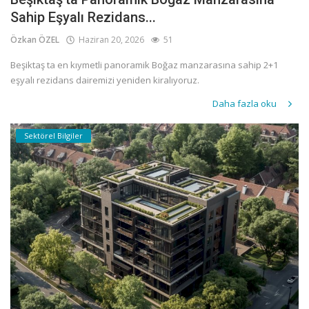
Sahip Eşyalı Rezidans...
Özkan ÖZEL
Haziran 20, 2026
51
Beşiktaş ta en kıymetli panoramik Boğaz manzarasına sahip 2+1
eşyalı rezidans dairemizi yeniden kiralıyoruz.
Daha fazla oku
Sektörel Bilgiler