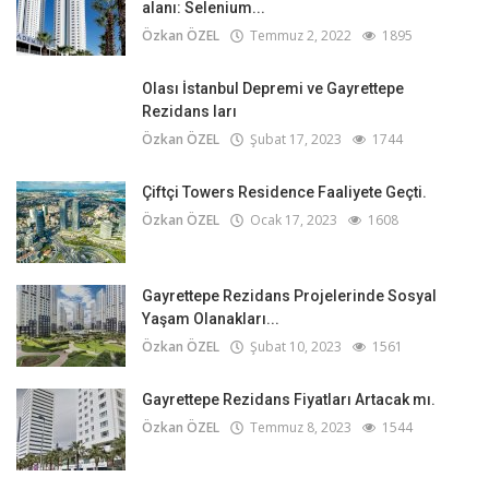
alanı: Selenium...
Özkan ÖZEL
Temmuz 2, 2022
1895
Olası İstanbul Depremi ve Gayrettepe
Rezidans ları
Özkan ÖZEL
Şubat 17, 2023
1744
Çiftçi Towers Residence Faaliyete Geçti.
Özkan ÖZEL
Ocak 17, 2023
1608
Gayrettepe Rezidans Projelerinde Sosyal
Yaşam Olanakları...
Özkan ÖZEL
Şubat 10, 2023
1561
Gayrettepe Rezidans Fiyatları Artacak mı.
Özkan ÖZEL
Temmuz 8, 2023
1544