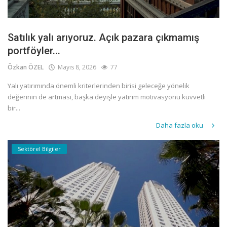
Satılık yalı arıyoruz. Açık pazara çıkmamış
portföyler...
Özkan ÖZEL
Mayıs 8, 2026
77
Yalı yatırımında önemli kriterlerinden birisi geleceğe yönelik
değerinin de artması, başka deyişle yatırım motivasyonu kuvvetli
bir...
Daha fazla oku
Sektörel Bilgiler