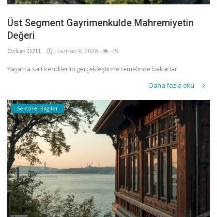
Üst Segment Gayrimenkulde Mahremiyetin
Değeri
Özkan ÖZEL
Haziran 9, 2026
49
Yaşama salt kendilerini gerçekleştirme temelinde bakarlar.
Daha fazla oku
Sektörel Bilgiler