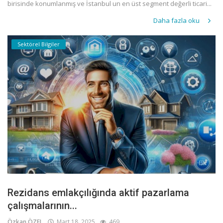
birisinde konumlanmış ve İstanbul un en üst segment değerli ticari...
Daha fazla oku
Sektörel Bilgiler
Rezidans emlakçılığında aktif pazarlama
çalışmalarının...
Özkan ÖZEL
Mart 18, 2025
469