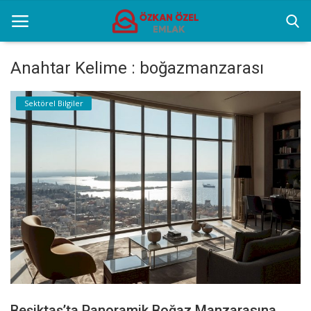
Anahtar Kelime : boğazmanzarası
Anasayfa
Sektörel Bilgiler
Selenium Twins
Popüler Yerler
Sektörel Bilgiler
İletişim
Türkçe
Beşiktaş’ta Panoramik Boğaz Manzarasına