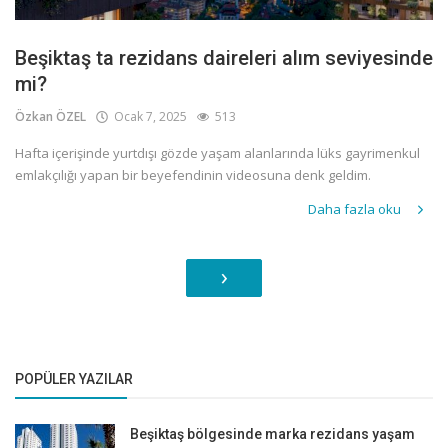
Beşiktaş ta rezidans daireleri alım seviyesinde
mi?
Özkan ÖZEL
Ocak 7, 2025
513
Hafta içerişinde yurtdışı gözde yaşam alanlarında lüks gayrimenkul
emlakçılığı yapan bir beyefendinin videosuna denk geldim.
Daha fazla oku
›
POPÜLER YAZILAR
Beşiktaş bölgesinde marka rezidans yaşam